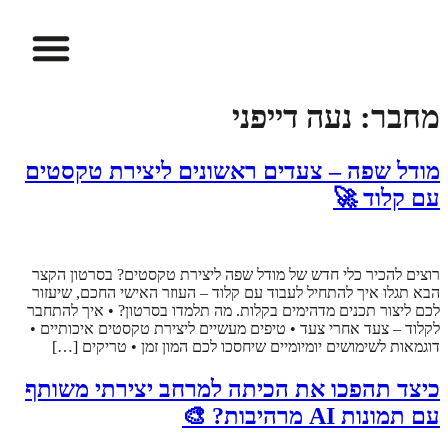
ההתמחויות שלנו
פיתוח מקצועי וקריירה בחינוך
הזמנת חדרים
דיגיטל ו-AI
למידת STEAM
מרכז הסימולציה
מחבר:
נעה דייפני
מודל שפה – צעדים ראשונים ליצירת טקסטים
עם קלוד 🚀
רוצים להכיר כלי חדש של מודל שפה ליצירת טקסטים? בסרטון הקצר
הבא תגלו איך להתחיל לעבוד עם קלוד – העוזר האישי החכם, שיעזור
לכם ליצור תכנים מדהימים בקלות. מה תלמדו בסרטון? • איך להתחבר
לקלוד – צעד אחרי צעד • טיפים מעשיים ליצירת טקסטים איכותיים •
דוגמאות לשימושים יומיומיים שיחסכו לכם המון זמן • טריקים […]
כיצד תהפכו את הכיתה למרחב יצירתי משותף
עם תמונות AI מרהיבות? 🎨