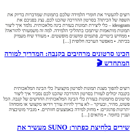
רוצים להעשיר את חומרי הלמידה שלכם בתמונות שמדברות בדיוק את
השפה של הכיתה? בסרטון ההדרכה שהכנו לכם, נציג בפניכם את
ideogram – כלי ליצירת תמונות בעזרת בינה מלאכותית. נלמד איך ליצור
תמונות מותאמות שיתמכו בתהליכי הלמידה. למה זה משמעותי להוראה?
• ממחיש ביטויים, פתגמים ומושגים מופשטים. • מעודד שיח מעמיק
בכיתה. • מאפשר הערכה חלופית […]
הכינו סרטונים מרהיבים בקנבה: המדריך למורה
המתחדש 🎬
רוצים להפוך מצגת תמונות לסרטון מקצועי? כלי הבינה המלאכותית
בקנבה יכולים לעזור! בסרטון ההדרכה שהכנו לכם נסביר איך ליצור
סרטונים מתמונות בעזרת כלי הבינה המלאכותית החדשים של קנבה. הכל
פשוט, מהיר, ובעיקר – לא צריך להיות עורך וידיאו מקצועי או מומחה!
יתרונות פדגוגיים: • מחזק למידה באמצעים חזותיים. • מגביר מוטיבציה
ועניין בחומר. • מתאים […]
שירים בלחיצת כפתור: SUNO מעשיר את