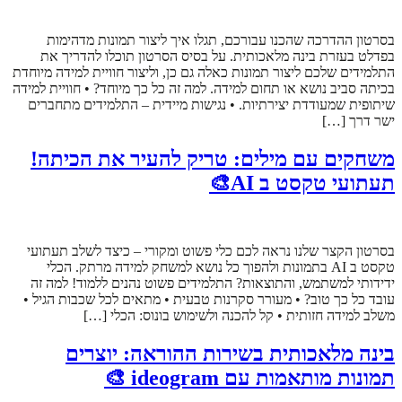
בסרטון ההדרכה שהכנו עבורכם, תגלו איך ליצור תמונות מדהימות
בפדלט בעזרת בינה מלאכותית. על בסיס הסרטון תוכלו להדריך את
התלמידים שלכם ליצור תמונות כאלה גם כן, וליצור חוויית למידה מיוחדת
בכיתה סביב נושא או תחום למידה. למה זה כל כך מיוחד? • חוויית למידה
שיתופית שמעודדת יצירתיות. • נגישות מיידית – התלמידים מתחברים
ישר דרך […]
משחקים עם מילים: טריק להעיר את הכיתה!
תעתועי טקסט ב AI🎨
בסרטון הקצר שלנו נראה לכם כלי פשוט ומקורי – כיצד לשלב תעתועי
טקסט ב AI בתמונות ולהפוך כל נושא למשחק למידה מרתק. הכלי
ידידותי למשתמש, והתוצאות? התלמידים פשוט נהנים ללמוד! למה זה
עובד כל כך טוב? • מעורר סקרנות טבעית • מתאים לכל שכבות הגיל •
משלב למידה חזותית • קל להכנה ולשימוש בונוס: הכלי […]
בינה מלאכותית בשירות ההוראה: יוצרים
תמונות מותאמות עם ideogram 🎨