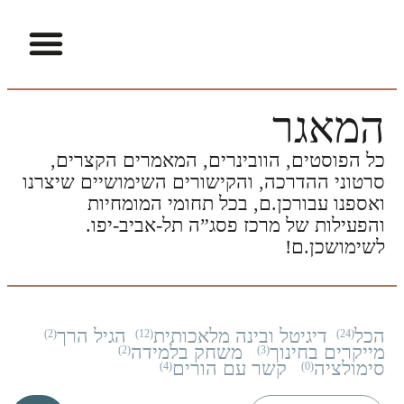
ההתמחויות שלנו
פיתוח מקצועי וקריירה בחינוך
הזמנת חדרים
דיגיטל ו-AI
למידת STEAM
מרכז הסימולציה
המאגר
כל הפוסטים, הוובינרים, המאמרים הקצרים,
סרטוני ההדרכה, והקישורים השימושיים שיצרנו
ואספנו עבורכן.ם, בכל תחומי המומחיות
והפעילות של מרכז פסג”ה תל-אביב-יפו.
לשימושכן.ם!
הכל
דיגיטל ובינה מלאכותית
הגיל הרך
(2)
(12)
(24)
מייקרים בחינוך
משחק בלמידה
(2)
(3)
סימולציה
קשר עם הורים
(4)
(0)