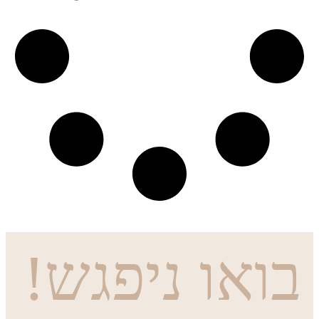
בואו ניפגש!