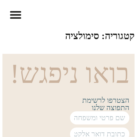
ההתמחויות שלנו
פיתוח מקצועי וקריירה בחינוך
הזמנת חדרים
דיגיטל ו-AI
למידת STEAM
מרכז הסימולציה
קטגוריה:
סימולציה
בואו ניפגש!
הצטרפו לרשימת
התפוצה שלנו